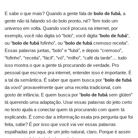
E sabe o que mais? Quando a gente fala de
bolo de fubá
, a
gente não tá falando só do bolo pronto, né? Tem todo um
universo em volta. Quando você procura na internet, por
exemplo, você não digita só “bolo”, você digita “
bolo de fubá
“,
ou “
bolo de fubá
fofinho”, ou “
bolo de fubá
cremoso receita”.
Essas palavras juntas, “bolo” e “fubá”, e depois “cremoso”,
“fofinho”, “receita”, “fácil”, “vó”, “milho”, “café da tarde”… tudo
isso mostra o que a gente tá procurando de verdade. Pro
pessoal que escreve pra internet, entender isso é importante. É
a tal da semântica. É saber que quem busca por “
bolo de fubá
da vovó” provavelmente quer uma receita tradicional, com
gosto de infância. E quem busca por “
bolo de fubá
sem glúten”
tá querendo uma adaptação. Usar essas palavras do jeito certo
no texto ajuda a conectar quem tá procurando com quem tá
explicando. É como dar a informação exata pra pergunta que foi
feita, sabe? É por isso que você vai ver essas palavras
espalhadas por aqui, de um jeito natural, claro. Porque é assim