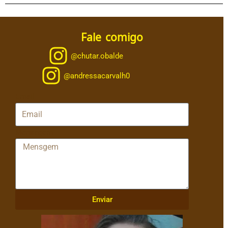
Fale comigo
@chutar.obalde
@andressacarvalh0
Email
Mensagem
Enviar