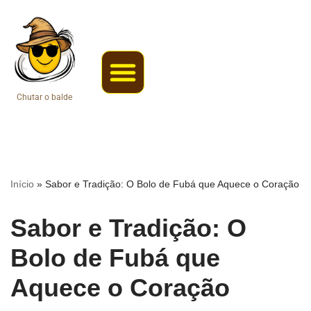
Pular
para
o
conteúdo
Chutar o balde
Coisas da roça
Web Stories
Início
»
Sabor e Tradição: O Bolo de Fubá que Aquece o Coração
Sabor e Tradição: O
Bolo de Fubá que
Aquece o Coração