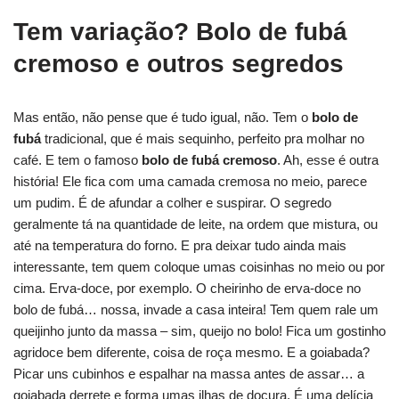
Tem variação? Bolo de fubá
cremoso e outros segredos
Mas então, não pense que é tudo igual, não. Tem o
bolo de
fubá
tradicional, que é mais sequinho, perfeito pra molhar no
café. E tem o famoso
bolo de fubá cremoso
. Ah, esse é outra
história! Ele fica com uma camada cremosa no meio, parece
um pudim. É de afundar a colher e suspirar. O segredo
geralmente tá na quantidade de leite, na ordem que mistura, ou
até na temperatura do forno. E pra deixar tudo ainda mais
interessante, tem quem coloque umas coisinhas no meio ou por
cima. Erva-doce, por exemplo. O cheirinho de erva-doce no
bolo de fubá… nossa, invade a casa inteira! Tem quem rale um
queijinho junto da massa – sim, queijo no bolo! Fica um gostinho
agridoce bem diferente, coisa de roça mesmo. E a goiabada?
Picar uns cubinhos e espalhar na massa antes de assar… a
goiabada derrete e forma umas ilhas de doçura. É uma delícia