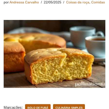
por
Andressa Carvalho
22/05/2025
Coisas da roça
,
Comidas
Marcações:
BOLO DE FUBÁ
CULINÁRIA SIMPLES