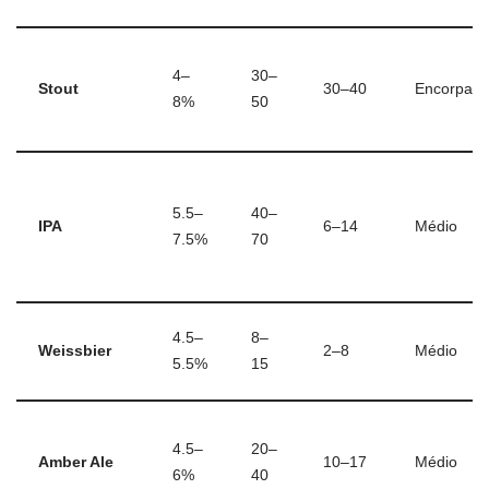
4–
30–
Stout
30–40
Encorpad
8%
50
5.5–
40–
IPA
6–14
Médio
7.5%
70
4.5–
8–
Weissbier
2–8
Médio
5.5%
15
4.5–
20–
Amber Ale
10–17
Médio
6%
40