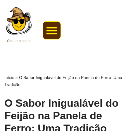
Pular
para
o
conteúdo
Chutar o balde
Coisas da roça
Web Stories
Início
»
O Sabor Inigualável do Feijão na Panela de Ferro: Uma
Tradição
O Sabor Inigualável do
Feijão na Panela de
Ferro: Uma Tradição