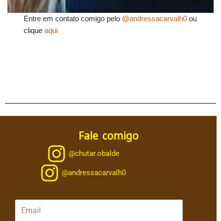
Entre em contato comigo pelo
@andressacarvalh0
ou
clique
aqui
Fale comigo
@chutar.obalde
@andressacarvalh0
Email