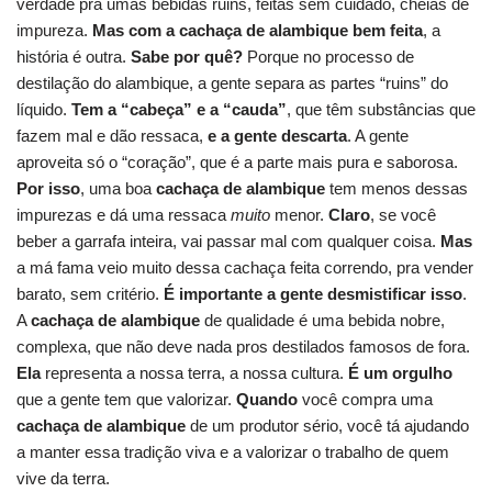
verdade pra umas bebidas ruins, feitas sem cuidado, cheias de
impureza.
Mas com a
cachaça de alambique
bem feita
, a
história é outra.
Sabe por quê?
Porque no processo de
destilação do alambique, a gente separa as partes “ruins” do
líquido.
Tem a “cabeça” e a “cauda”
, que têm substâncias que
fazem mal e dão ressaca,
e a gente descarta
. A gente
aproveita só o “coração”, que é a parte mais pura e saborosa.
Por isso
, uma boa
cachaça de alambique
tem menos dessas
impurezas e dá uma ressaca
muito
menor.
Claro
, se você
beber a garrafa inteira, vai passar mal com qualquer coisa.
Mas
a má fama veio muito dessa cachaça feita correndo, pra vender
barato, sem critério.
É importante a gente desmistificar isso
.
A
cachaça de alambique
de qualidade é uma bebida nobre,
complexa, que não deve nada pros destilados famosos de fora.
Ela
representa a nossa terra, a nossa cultura.
É um orgulho
que a gente tem que valorizar.
Quando
você compra uma
cachaça de alambique
de um produtor sério, você tá ajudando
a manter essa tradição viva e a valorizar o trabalho de quem
vive da terra.