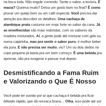
na boca toda. Não engole correndo. Sente o sabor, a textura.
É
macia?
Queima muito? Deixa um gosto bom no final?
É como
provar um queijo bom ou um café especial.
Você
precisa dar
atenção pra descobrir os detalhes.
Uma
cachaça de
alambique
prata
costuma ser mais forte no sabor da cana.
Já
as envelhecidas
são mais redondas, com os sabores da
madeira misturados.
Aí
, a gente pode até misturar com gelo ou
numa caipirinha,
mas pra sentir o sabor puro
, é melhor beber
ela pura.
E não precisa ser muito
, viu? Um ou dois dedos no
copo pequeno já basta pra um bom começo.
É uma bebida
pra
apreciar, não pra exagerar e passar mal depois.
Desmistificando a Fama Ruim
e Valorizando o Que É Nosso
Você pode ter ouvido por aí que cachaça é bebida pra ficar
bêbado rápido, que dá ressaca brava…
Olha
, isso pode até ser