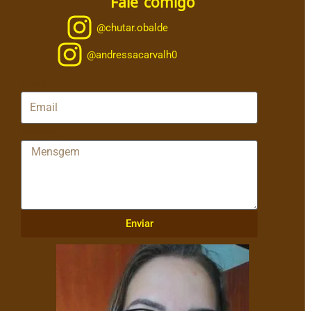
Fale comigo
@chutar.obalde
@andressacarvalh0
Email
Mensagem
Enviar