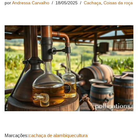
por
Andressa Carvalho
18/05/2025
Cachaça
,
Coisas da roça
Marcações:
cachaça de alambique
cultura