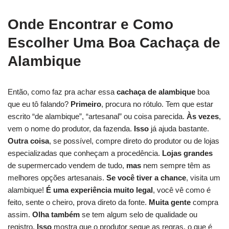
Onde Encontrar e Como
Escolher Uma Boa Cachaça de
Alambique
Então, como faz pra achar essa
cachaça de alambique
boa
que eu tô falando?
Primeiro
, procura no rótulo. Tem que estar
escrito “de alambique”, “artesanal” ou coisa parecida.
Às vezes
,
vem o nome do produtor, da fazenda.
Isso
já ajuda bastante.
Outra coisa
, se possível, compre direto do produtor ou de lojas
especializadas que conheçam a procedência.
Lojas grandes
de supermercado vendem de tudo,
mas
nem sempre têm as
melhores opções artesanais.
Se você tiver a chance
, visita um
alambique!
É uma experiência muito legal
, você vê como é
feito, sente o cheiro, prova direto da fonte.
Muita gente
compra
assim.
Olha também
se tem algum selo de qualidade ou
registro.
Isso
mostra que o produtor segue as regras, o que é