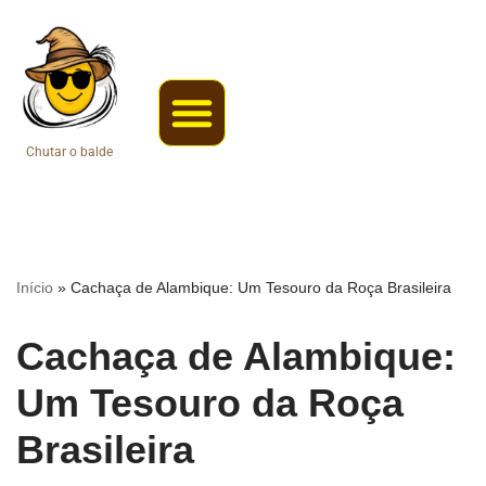
Pular
para
o
conteúdo
Chutar o balde
Coisas da roça
Web Stories
Início
»
Cachaça de Alambique: Um Tesouro da Roça Brasileira
Cachaça de Alambique:
Um Tesouro da Roça
Brasileira