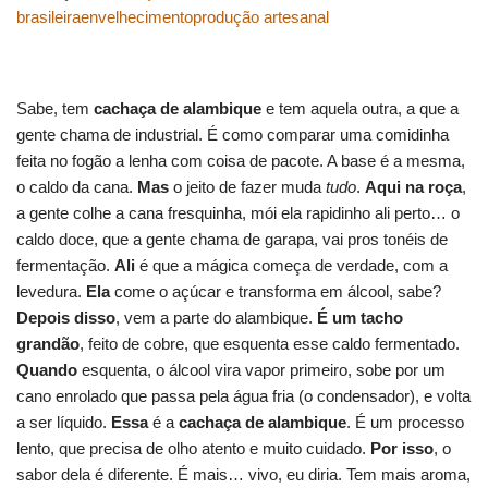
brasileira
envelhecimento
produção artesanal
Sabe, tem
cachaça de alambique
e tem aquela outra, a que a
gente chama de industrial. É como comparar uma comidinha
feita no fogão a lenha com coisa de pacote. A base é a mesma,
o caldo da cana.
Mas
o jeito de fazer muda
tudo
.
Aqui na roça
,
a gente colhe a cana fresquinha, mói ela rapidinho ali perto… o
caldo doce, que a gente chama de garapa, vai pros tonéis de
fermentação.
Ali
é que a mágica começa de verdade, com a
levedura.
Ela
come o açúcar e transforma em álcool, sabe?
Depois disso
, vem a parte do alambique.
É um tacho
grandão
, feito de cobre, que esquenta esse caldo fermentado.
Quando
esquenta, o álcool vira vapor primeiro, sobe por um
cano enrolado que passa pela água fria (o condensador), e volta
a ser líquido.
Essa
é a
cachaça de alambique
. É um processo
lento, que precisa de olho atento e muito cuidado.
Por isso
, o
sabor dela é diferente. É mais… vivo, eu diria. Tem mais aroma,