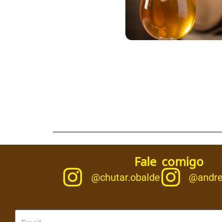
Fale comigo
@chutar.obalde
@andre
Email