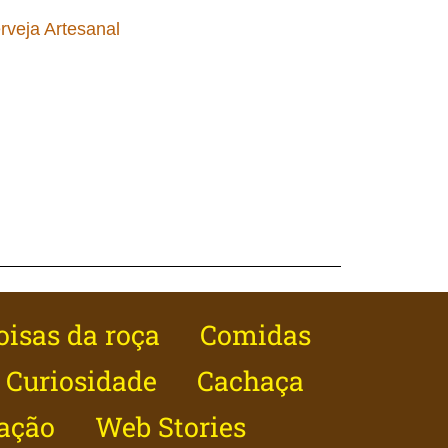
rveja Artesanal
oisas da roça
Comidas
Curiosidade
Cachaça
ação
Web Stories