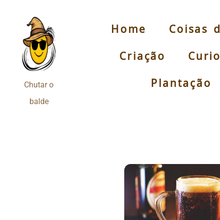
Home
Coisas 
Pular
para
Criação
Curi
o
conteúdo
Plantação
Chutar o
balde