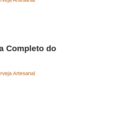
rveja Artesanal
ia Completo do
rveja Artesanal