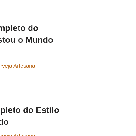
mpleto do
stou o Mundo
rveja Artesanal
leto do Estilo
do