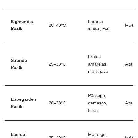
Sigmund’s
Laranja
20–40°C
Muito 
Kveik
suave, mel
Frutas
Stranda
25–38°C
amarelas,
Alta
Kveik
mel suave
Pêssego,
Ebbegarden
20–38°C
damasco,
Alta
Kveik
floral
Laerdal
Morango,