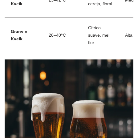
25–42°C
Média
Kveik
cereja, floral
Cítrico
Granvin
28–40°C
suave, mel,
Alta
Kveik
flor