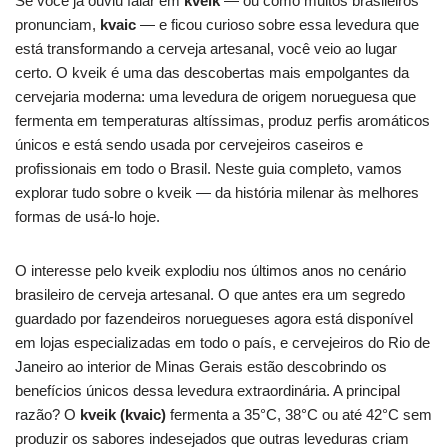
Se você já ouviu falar em
kveik
— ou como muitos brasileiros
pronunciam,
kvaic
— e ficou curioso sobre essa levedura que
está transformando a cerveja artesanal, você veio ao lugar
certo. O kveik é uma das descobertas mais empolgantes da
cervejaria moderna: uma levedura de origem norueguesa que
fermenta em temperaturas altíssimas, produz perfis aromáticos
únicos e está sendo usada por cervejeiros caseiros e
profissionais em todo o Brasil. Neste guia completo, vamos
explorar tudo sobre o kveik — da história milenar às melhores
formas de usá-lo hoje.
O interesse pelo kveik explodiu nos últimos anos no cenário
brasileiro de cerveja artesanal. O que antes era um segredo
guardado por fazendeiros noruegueses agora está disponível
em lojas especializadas em todo o país, e cervejeiros do Rio de
Janeiro ao interior de Minas Gerais estão descobrindo os
benefícios únicos dessa levedura extraordinária. A principal
razão? O
kveik (kvaic)
fermenta a 35°C, 38°C ou até 42°C sem
produzir os sabores indesejados que outras leveduras criam