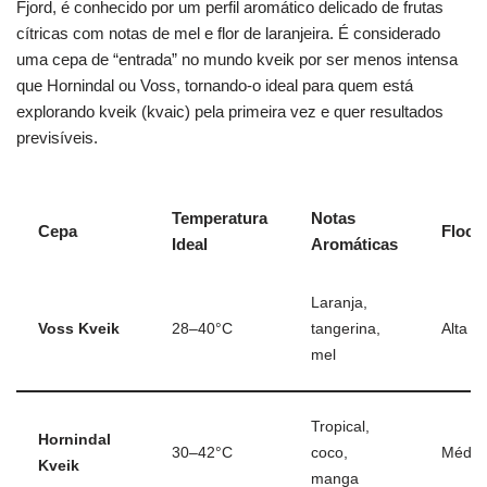
Fjord, é conhecido por um perfil aromático delicado de frutas
cítricas com notas de mel e flor de laranjeira. É considerado
uma cepa de “entrada” no mundo kveik por ser menos intensa
que Hornindal ou Voss, tornando-o ideal para quem está
explorando kveik (kvaic) pela primeira vez e quer resultados
previsíveis.
Temperatura
Notas
Cepa
Flocu
Ideal
Aromáticas
Laranja,
Voss Kveik
28–40°C
tangerina,
Alta
mel
Tropical,
Hornindal
30–42°C
coco,
Média-
Kveik
manga