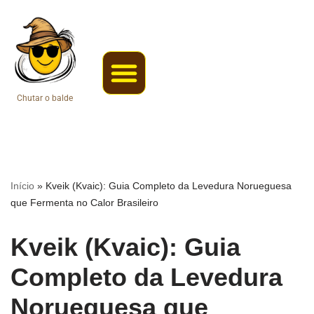
Pular
para
o
conteúdo
Chutar o balde
Coisas da roça
Web Stories
Início
»
Kveik (Kvaic): Guia Completo da Levedura Norueguesa
que Fermenta no Calor Brasileiro
Kveik (Kvaic): Guia
Completo da Levedura
Norueguesa que