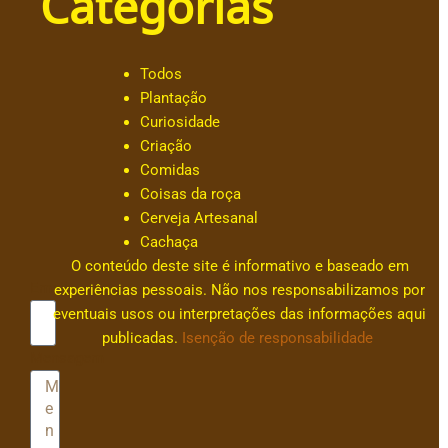
Categorias
dr
e
s
Todos
s
Plantação
a
Curiosidade
c
Criação
ar
Comidas
v
Coisas da roça
al
Cerveja Artesanal
h
Cachaça
0
O conteúdo deste site é informativo e baseado em
Email
experiências pessoais. Não nos responsabilizamos por
eventuais usos ou interpretações das informações aqui
publicadas.
Isenção de responsabilidade
Mensagem