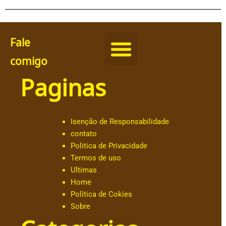
Fale
comigo
Paginas
@
c
h
ut
Isenção de Responsabilidade
ar
contato
.o
Politica de Privacidade
b
Termos de uso
al
Ultimas
d
Home
e
Política de Cokies
@
Sobre
a
n