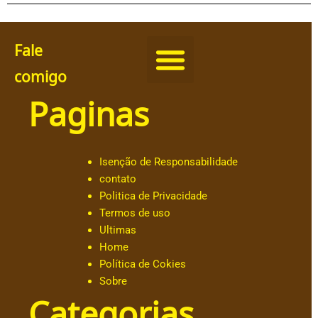
Fale
comigo
Paginas
@
c
h
ut
Isenção de Responsabilidade
ar
contato
.o
Politica de Privacidade
b
Termos de uso
al
Ultimas
d
Home
e
Política de Cokies
@
Sobre
a
Categorias
n