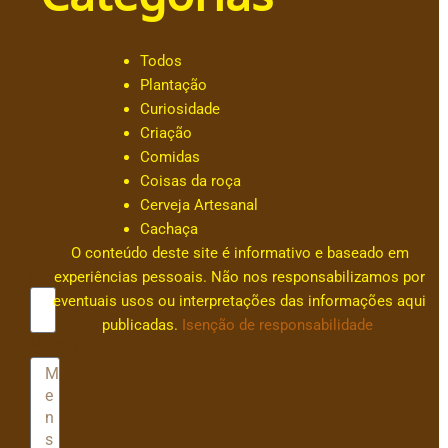
dr
e
s
Todos
s
Plantação
a
Curiosidade
c
Criação
ar
Comidas
v
Coisas da roça
al
Cerveja Artesanal
h
Cachaça
0
O conteúdo deste site é informativo e baseado em
Email
experiências pessoais. Não nos responsabilizamos por
eventuais usos ou interpretações das informações aqui
publicadas.
Isenção de responsabilidade
Mensagem