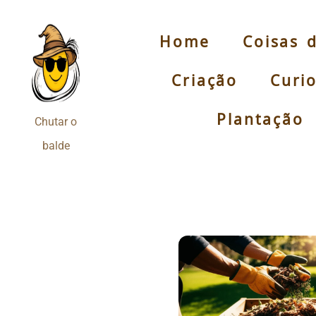
Home
Coisas 
Pular
para
Criação
Curi
o
conteúdo
Plantação
Chutar o
balde