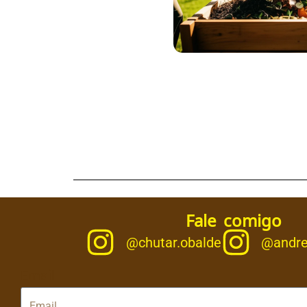
Fale comigo
@chutar.obalde
@andre
Email