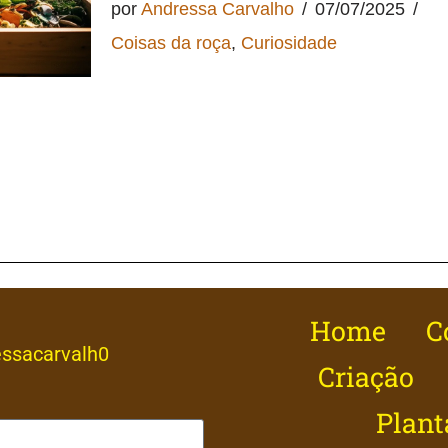
por
Andressa Carvalho
07/07/2025
Coisas da roça
,
Curiosidade
Home
C
ssacarvalh0
Criação
Plant