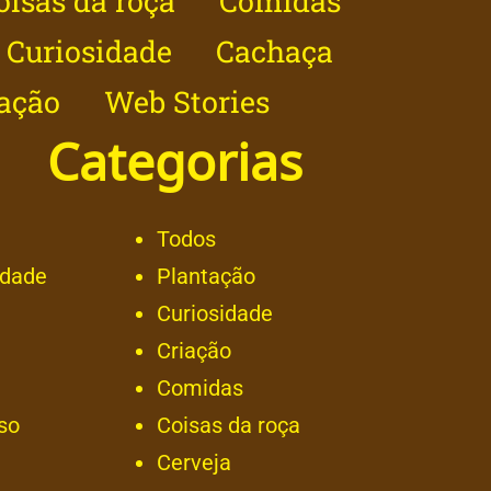
oisas da roça
Comidas
Curiosidade
Cachaça
ação
Web Stories
Categorias
Todos
idade
Plantação
Curiosidade
Criação
Comidas
so
Coisas da roça
Cerveja