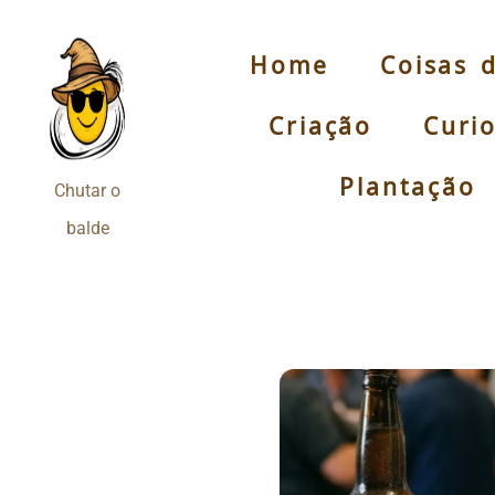
Home
Coisas 
Pular
para
Criação
Curi
o
conteúdo
Plantação
Chutar o
balde