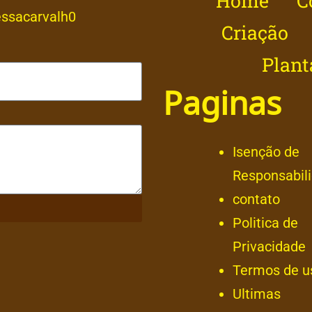
Home
C
ssacarvalh0
Criação
Plant
Paginas
Isenção de
Responsabil
contato
Politica de
Privacidade
Termos de u
Ultimas