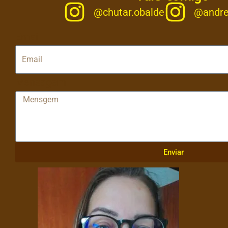
@chutar.obalde
@andre
Email
Mensagem
Enviar