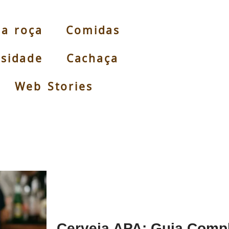
da roça
Comidas
osidade
Cachaça
Web Stories
Cerveja APA: Guia Comp