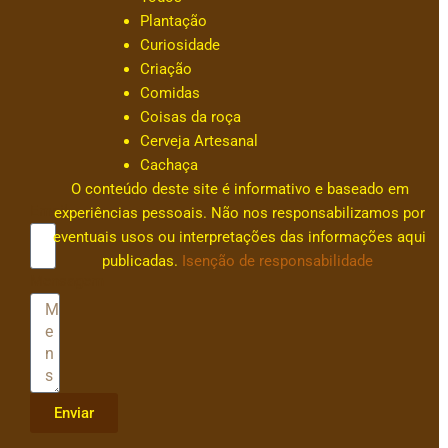
s
Plantação
a
Curiosidade
c
Criação
ar
Comidas
v
Coisas da roça
al
Cerveja Artesanal
h
Cachaça
0
O conteúdo deste site é informativo e baseado em
Email
experiências pessoais. Não nos responsabilizamos por
eventuais usos ou interpretações das informações aqui
publicadas.
Isenção de responsabilidade
Mensagem
Enviar