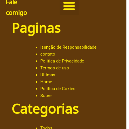
Fale
comigo
Paginas
@
c
h
ut
Isenção de Responsabilidade
ar
contato
.o
Politica de Privacidade
b
Termos de uso
al
Ultimas
d
Home
e
Política de Cokies
@
Sobre
a
Categorias
n
dr
e
s
Todos