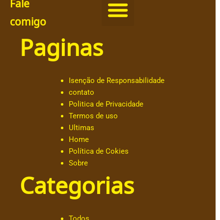
Fale
comigo
Paginas
@
c
h
ut
Isenção de Responsabilidade
ar
contato
.o
Politica de Privacidade
b
Termos de uso
al
Ultimas
d
Home
e
Política de Cokies
@
Sobre
a
Categorias
n
dr
e
s
Todos