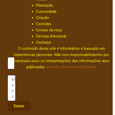
s
Plantação
a
Curiosidade
c
Criação
ar
Comidas
v
Coisas da roça
al
Cerveja Artesanal
h
Cachaça
0
O conteúdo deste site é informativo e baseado em
Email
experiências pessoais. Não nos responsabilizamos por
eventuais usos ou interpretações das informações aqui
publicadas.
Isenção de responsabilidade
Mensagem
Enviar