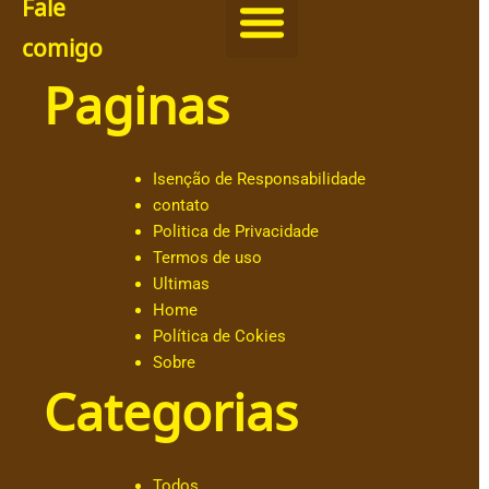
Fale
comigo
Paginas
@
c
h
ut
Isenção de Responsabilidade
ar
contato
.o
Politica de Privacidade
b
Termos de uso
al
Ultimas
d
Home
e
Política de Cokies
@
Sobre
a
Categorias
n
dr
e
s
Todos