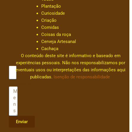
s
Plantação
a
Curiosidade
c
Criação
ar
Comidas
v
Coisas da roça
al
Cerveja Artesanal
h
Cachaça
0
O conteúdo deste site é informativo e baseado em
Email
experiências pessoais. Não nos responsabilizamos por
eventuais usos ou interpretações das informações aqui
publicadas.
Isenção de responsabilidade
Mensagem
Enviar