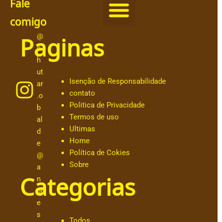
Fale
comigo
Paginas
@
c
h
ut
Isenção de Responsabilidade
ar
contato
.o
Politica de Privacidade
b
Termos de uso
al
Ultimas
d
Home
e
Política de Cokies
@
Sobre
a
Categorias
n
dr
e
s
Todos