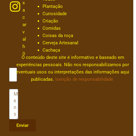
s
Plantação
a
Curiosidade
c
Criação
ar
Comidas
v
Coisas da roça
al
Cerveja Artesanal
h
Cachaça
0
O conteúdo deste site é informativo e baseado em
Email
experiências pessoais. Não nos responsabilizamos por
eventuais usos ou interpretações das informações aqui
publicadas.
Isenção de responsabilidade
Mensagem
Enviar