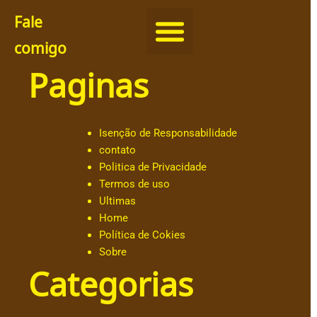
Fale
comigo
Paginas
@
c
h
ut
Isenção de Responsabilidade
ar
contato
.o
Politica de Privacidade
b
Termos de uso
al
Ultimas
d
Home
e
Política de Cokies
@
Sobre
a
Categorias
n
dr
e