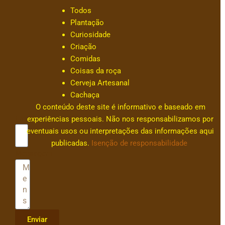
s
Todos
s
Plantação
a
Curiosidade
c
Criação
ar
Comidas
v
Coisas da roça
al
Cerveja Artesanal
h
Cachaça
0
O conteúdo deste site é informativo e baseado em
Email
experiências pessoais. Não nos responsabilizamos por
eventuais usos ou interpretações das informações aqui
publicadas.
Isenção de responsabilidade
Mensagem
Enviar