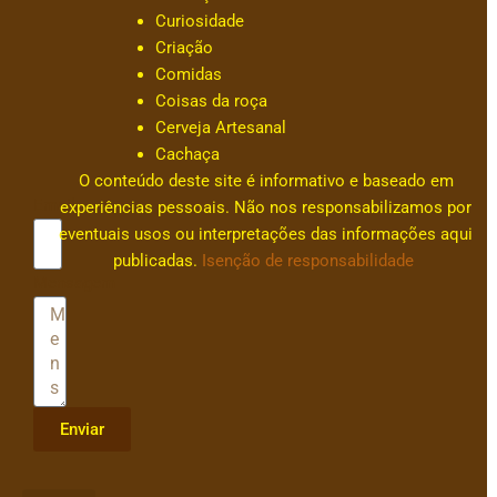
a
Curiosidade
c
Criação
ar
Comidas
v
Coisas da roça
al
Cerveja Artesanal
h
Cachaça
0
O conteúdo deste site é informativo e baseado em
Email
experiências pessoais. Não nos responsabilizamos por
eventuais usos ou interpretações das informações aqui
publicadas.
Isenção de responsabilidade
Mensagem
Enviar