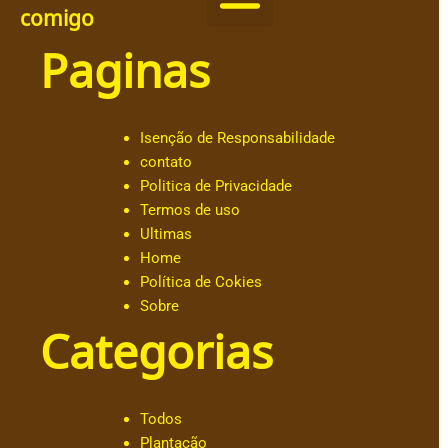
comigo
Paginas
@
c
h
ut
Isenção de Responsabilidade
ar
contato
.o
Politica de Privacidade
b
Termos de uso
al
Ultimas
d
Home
e
Política de Cokies
@
Sobre
a
Categorias
n
dr
e
s
Todos
s
Plantação