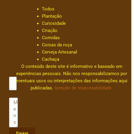
s
Todos
s
Plantação
a
Curiosidade
c
Criação
ar
Comidas
v
Coisas da roça
al
Cerveja Artesanal
h
Cachaça
0
O conteúdo deste site é informativo e baseado em
Email
experiências pessoais. Não nos responsabilizamos por
eventuais usos ou interpretações das informações aqui
publicadas.
Isenção de responsabilidade
Mensagem
Enviar