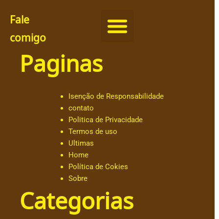
Fale
comigo
Paginas
@
c
h
ut
Isenção de Responsabilidade
ar
contato
.o
Politica de Privacidade
b
Termos de uso
al
Ultimas
d
Home
e
Política de Cokies
@
Sobre
a
Categorias
n
dr
e