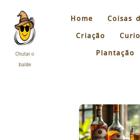
Home
Coisas 
Pular
para
Criação
Curi
o
conteúdo
Plantação
Chutar o
balde