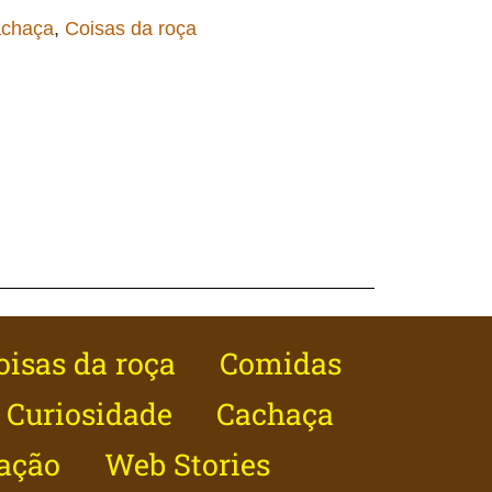
chaça
,
Coisas da roça
oisas da roça
Comidas
Curiosidade
Cachaça
ação
Web Stories