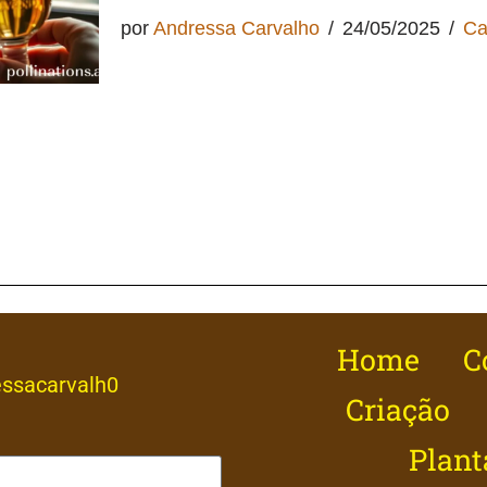
por
Andressa Carvalho
24/05/2025
Ca
Home
C
ssacarvalh0
Criação
Plant