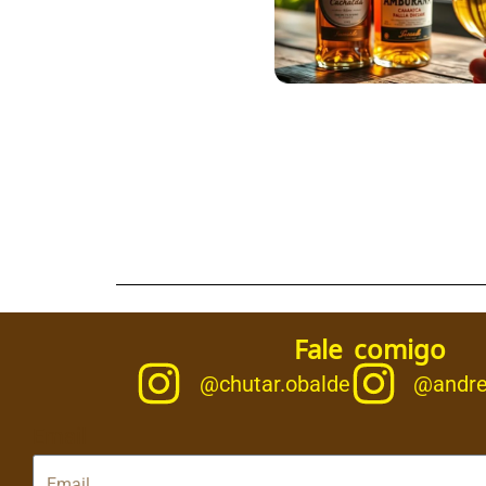
Fale comigo
@chutar.obalde
@andre
Email