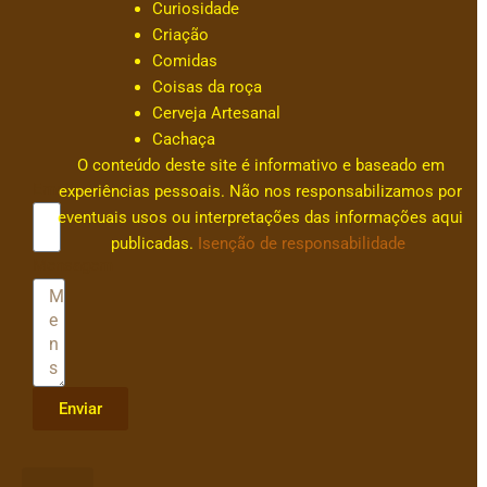
Curiosidade
c
Criação
ar
Comidas
v
Coisas da roça
al
Cerveja Artesanal
h
Cachaça
0
O conteúdo deste site é informativo e baseado em
Email
experiências pessoais. Não nos responsabilizamos por
eventuais usos ou interpretações das informações aqui
publicadas.
Isenção de responsabilidade
Mensagem
Enviar