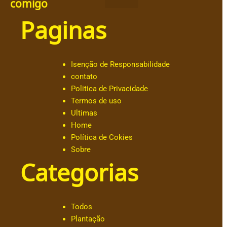
comigo
Paginas
@
c
h
ut
Isenção de Responsabilidade
ar
contato
.o
Politica de Privacidade
b
Termos de uso
al
Ultimas
d
Home
e
Política de Cokies
@
Sobre
a
Categorias
n
dr
e
s
Todos
s
Plantação
a