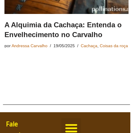
A Alquimia da Cachaça: Entenda o
Envelhecimento no Carvalho
por
Andressa Carvalho
19/05/2025
Cachaça
,
Coisas da roça
Fale